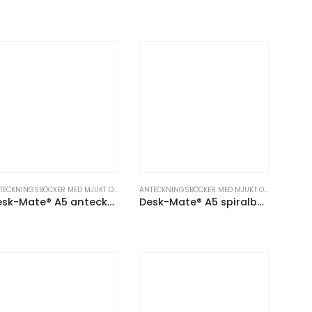
ER
TECKNINGSBÖCKER OCH PAPPERSPRODUKTER
ANTECKNINGSBÖCKER MED MJUKT OMSLAG
,
ANTECKNINGSBÖCKER OCH PAPPERSPRODUKTER
ANTECKNINGSBÖCKER MED MJUKT OMSLAG
,
ANTE
Desk-Mate® A5 anteckningsblock med syntetiskt omslag
Desk-Mate® A5 spiralbunden anteckningsbok i färg