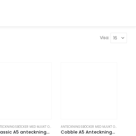
Visa:
ER
TECKNINGSBÖCKER OCH PAPPERSPRODUKTER
ANTECKNINGSBÖCKER MED MJUKT OMSLAG
,
ANTECKNINGSBÖCKER OCH PAPPERSPRODUKTER
ANTECKNINGSBÖCKER MED MJUKT OMSLAG
,
ANTE
Classic A5 anteckningsbok mjukt omslag
Cobble A5 Anteckningsbok tråd-och återvunnen kartong med mineralpapper