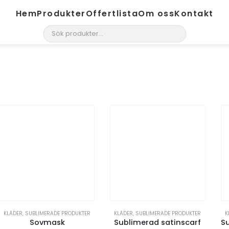
Hem
Produkter
Offertlista
Om oss
Kontakt
search
KLÄDER
,
SUBLIMERADE PRODUKTER
KLÄDER
,
SUBLIMERADE PRODUKTER
K
Sovmask
Sublimerad satinscarf