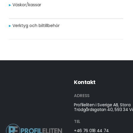
Väskor/kassar
Verktyg och biltillbehör
Kontakt
ADRESS
Profileliten i Sverige AB, Stora
Trädgårdsgatan 40, 593 34 Vä
TEL
+46 76 018 44 74