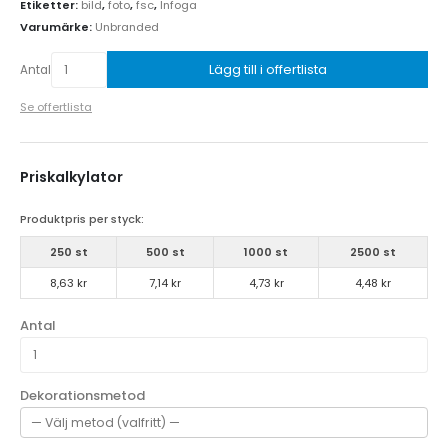
Etiketter:
bild
,
foto
,
fsc
,
Infoga
Varumärke:
Unbranded
Lägg till i offertlista
Antal
Se offertlista
Priskalkylator
Produktpris per styck:
250 st
500 st
1000 st
2500 st
8,63 kr
7,14 kr
4,73 kr
4,48 kr
Antal
Dekorationsmetod