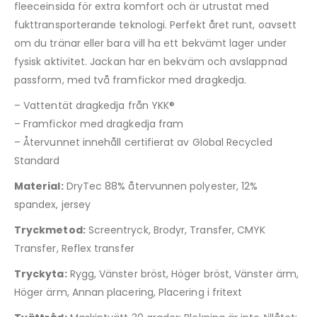
fleeceinsida för extra komfort och är utrustat med
fukttransporterande teknologi. Perfekt året runt, oavsett
om du tränar eller bara vill ha ett bekvämt lager under
fysisk aktivitet. Jackan har en bekväm och avslappnad
passform, med två framfickor med dragkedja.
– Vattentät dragkedja från YKK®
– Framfickor med dragkedja fram
– Återvunnet innehåll certifierat av Global Recycled
Standard
Material:
DryTec 88% återvunnen polyester, 12%
spandex, jersey
Tryckmetod:
Screentryck, Brodyr, Transfer, CMYK
Transfer, Reflex transfer
Tryckyta:
Rygg, Vänster bröst, Höger bröst, Vänster ärm,
Höger ärm, Annan placering, Placering i fritext