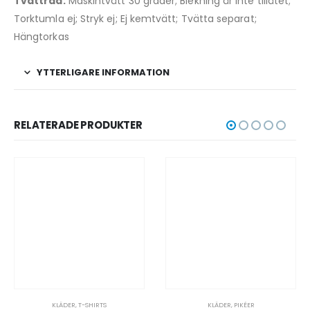
Tvättråd:
Maskintvätt 30 grader; Blekning är inte tillåtet;
Torktumla ej; Stryk ej; Ej kemtvätt; Tvätta separat;
Hängtorkas
YTTERLIGARE INFORMATION
RELATERADE PRODUKTER
KLÄDER
,
PIKÉER
KLÄDER
,
MÖSSOR