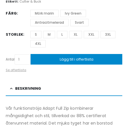
Etikett:
Cutter & Buck
FÄRG
Mörk marin
Ivy Green
Antracitmelerad
Svart
STORLEK
S
M
L
XL
XXL
3XL
4XL
Lägg till i offertlista
Antal
Se offertlista
BESKRIVNING
Vår funktionströja Adapt Full Zip kombinerar
mångsidighet och stil, tillverkad av 88% certifierat
återvunnet material. Det mjuka tyget har en borstad