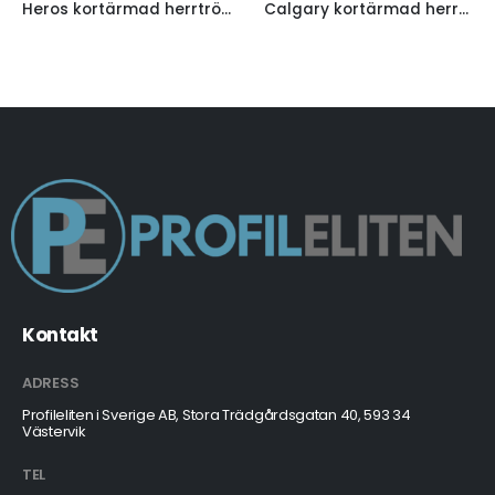
Heros kortärmad herrtröja
Calgary kortärmad herrpikétröja
Mighty LED möss
Kontakt
ADRESS
Profileliten i Sverige AB, Stora Trädgårdsgatan 40, 593 34
Västervik
TEL