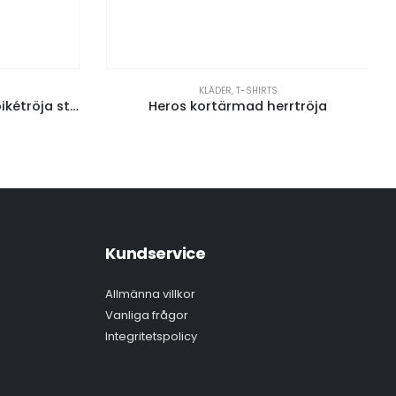
KLÄDER
,
T-SHIRTS
Markham kortärmad dampikétröja stretch
Heros kortärmad herrtröja
Kundservice
Allmänna villkor
Vanliga frågor
Integritetspolicy