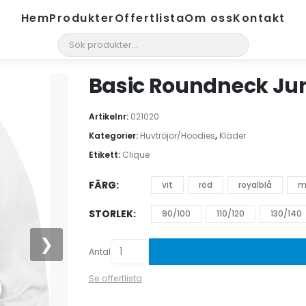
Hem
Produkter
Offertlista
Om oss
Kontakt
search
Basic Roundneck Jun
Artikelnr:
021020
Kategorier:
Huvtröjor/Hoodies
,
Kläder
Etikett:
Clique
FÄRG
vit
röd
royalblå
m
STORLEK
90/100
110/120
130/140
❯
Antal
Se offertlista