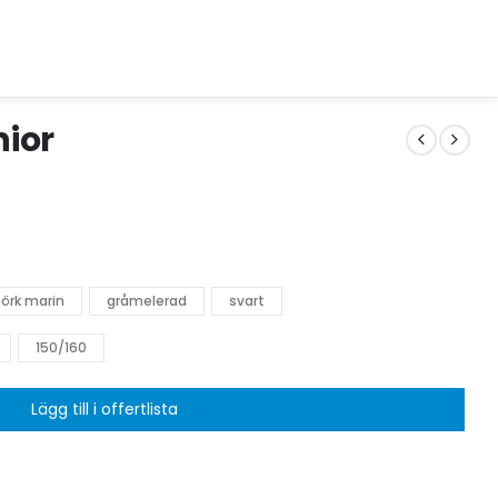
ior
örk marin
gråmelerad
svart
150/160
Lägg till i offertlista