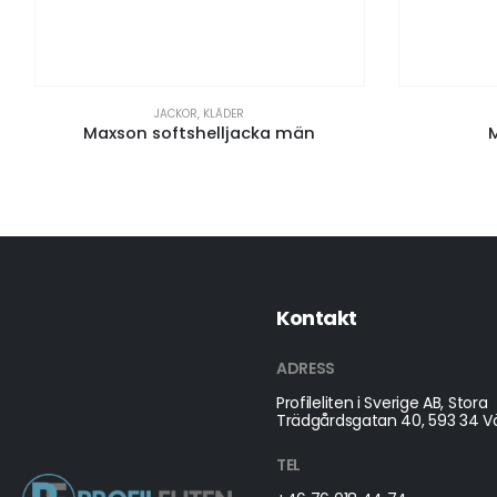
JACKOR
,
KLÄDER
Maxson softshelljacka män
Kontakt
ADRESS
Profileliten i Sverige AB, Stora
Trädgårdsgatan 40, 593 34 Vä
TEL