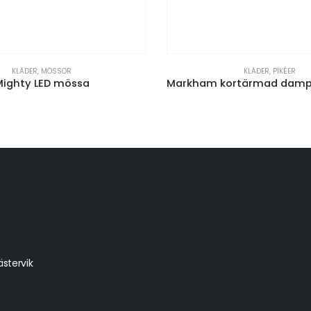
KLÄDER
,
MÖSSOR
KLÄDER
,
PIKÉER
Mighty LED mössa
stervik