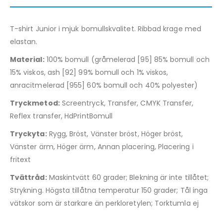
T-shirt Junior i mjuk bomullskvalitet. Ribbad krage med
elastan.
Material:
100% bomull (gråmelerad [95] 85% bomull och
15% viskos, ash [92] 99% bomull och 1% viskos,
anracitmelerad [955] 60% bomull och 40% polyester)
Tryckmetod:
Screentryck, Transfer, CMYK Transfer,
Reflex transfer, HdPrintBomull
Tryckyta:
Rygg, Bröst, Vänster bröst, Höger bröst,
Vänster ärm, Höger ärm, Annan placering, Placering i
fritext
Tvättråd:
Maskintvätt 60 grader; Blekning är inte tillåtet;
Strykning. Högsta tillåtna temperatur 150 grader; Tål inga
vätskor som är starkare än perkloretylen; Torktumla ej