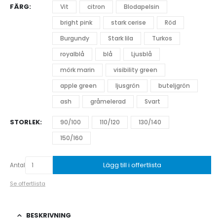
FÄRG
Vit
citron
Blodapelsin
bright pink
stark cerise
Röd
Burgundy
Stark lila
Turkos
royalblå
blå
Ljusblå
mörk marin
visibility green
apple green
ljusgrön
buteljgrön
ash
gråmelerad
Svart
STORLEK
90/100
110/120
130/140
150/160
Lägg till i offertlista
Antal
Se offertlista
BESKRIVNING