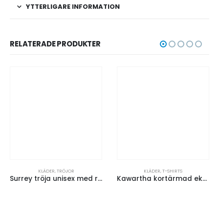
YTTERLIGARE INFORMATION
RELATERADE PRODUKTER
KLÄDER
,
T-SHIRTS
KLÄDER
,
PIKÉER
Surrey tröja unisex med rund hals
Kawartha kortärmad ekologisk t-shirt dam