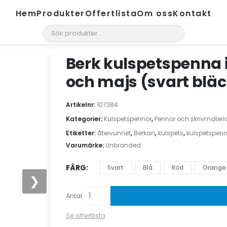
Hem
Produkter
Offertlista
Om oss
Kontakt
search
Berk kulspetspenna 
och majs (svart blä
Artikelnr:
107384
Kategorier:
Kulspetspennor
,
Pennor och skrivmateri
Etiketter:
återvunnet
,
Berkan
,
kulspets
,
kulspetspen
Varumärke:
Unbranded
FÄRG
Svart
Blå
Röd
Orange
❯
Antal
Se offertlista