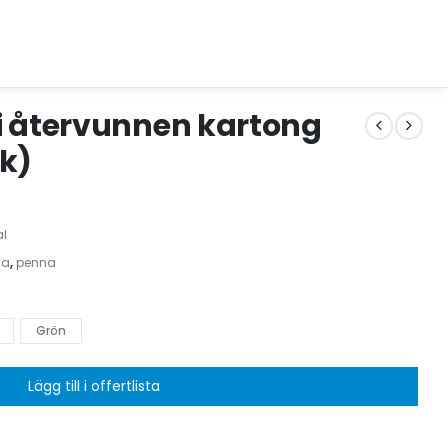
i återvunnen kartong
ck)
al
na
,
penna
Grön
Lägg till i offertlista