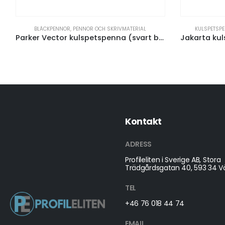
BLÄCKPENNOR
,
PENNOR OCH SKRIVMATERIAL
KULSPETSP
Parker Vector kulspetspenna (svart bläck)
Kontakt
ADRESS
Profileliten i Sverige AB, Stora
Trädgårdsgatan 40, 593 34 Vä
TEL
+46 76 018 44 74
EMAIL