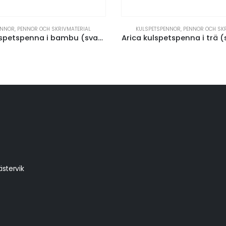
ENNOR
,
PENNOR OCH SKRIVMATERIAL
KULSPETSPENNOR
,
PENNOR OCH SKR
Jakarta kulspetspenna i bambu (svart bläck)
Arica kulspetspenna i trä (
stervik