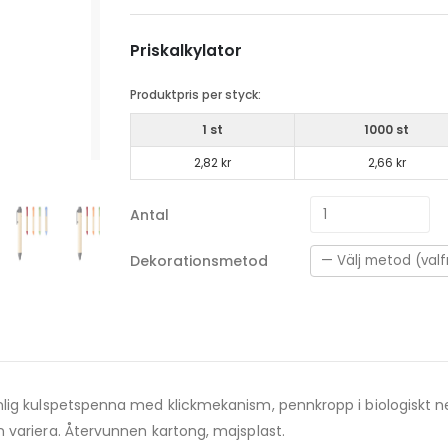
Priskalkylator
Produktpris per styck:
1 st
1000 st
2,82 kr
2,66 kr
Antal
Dekorationsmetod
änlig kulspetspenna med klickmekanism, pennkropp i biologisk
 variera. Återvunnen kartong, majsplast.