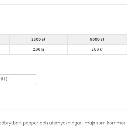
2500 st
5000 st
2,66 kr
2,66 kr
t nedbrytbart papper och utsmyckningar i majs som kommer