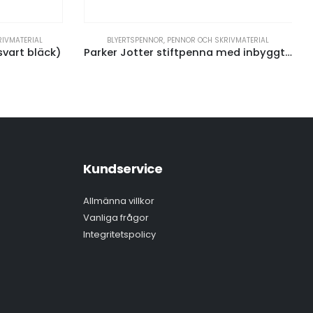
IVMATERIAL
BLYERTSPENNOR
,
PENNOR OCH SKRIVMATERIAL
svart bläck)
Parker Jotter stiftpenna med inbyggt suddgummi (svart bläck)
Kundservice
Allmänna villkor
Vanliga frågor
Integritetspolicy