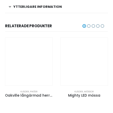
YTTERLIGARE INFORMATION
RELATERADE PRODUKTER
KLÄDER
,
PIKÉER
KLÄDER
,
MÖSSOR
Oakville långärmad herrpikétröja
Mighty LED mössa