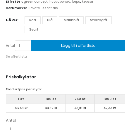
Etiketter:
green concept
,
huvudbonad
,
keps
,
kepsar
Varumärke:
Elevate Essentials
FÄRG
Röd
Blå
Marinblå
Stormgrå
Svart
Lägg till i offertlista
Antal
Se offertlista
Priskalkylator
Produktpris per styck:
1 st
100 st
250 st
1000 st
46,48 kr
44,82 kr
43,16 kr
42,33 kr
Antal