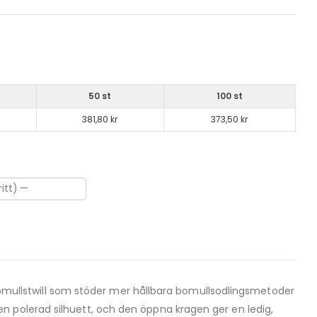
50 st
100 st
381,80 kr
373,50 kr
d bomullstwill som stöder mer hållbara bomullsodlingsmetoder
n polerad silhuett, och den öppna kragen ger en ledig,