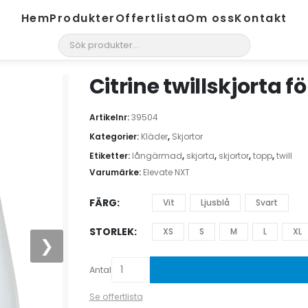
Hem
Produkter
Offertlista
Om oss
Kontakt
search
Citrine twillskjorta fö
Artikelnr:
39504
Kategorier:
Kläder
,
Skjortor
Etiketter:
långärmad
,
skjorta
,
skjortor
,
topp
,
twill
Varumärke:
Elevate NXT
FÄRG
Vit
Ljusblå
Svart
STORLEK
XS
S
M
L
XL
❯
Antal
Se offertlista