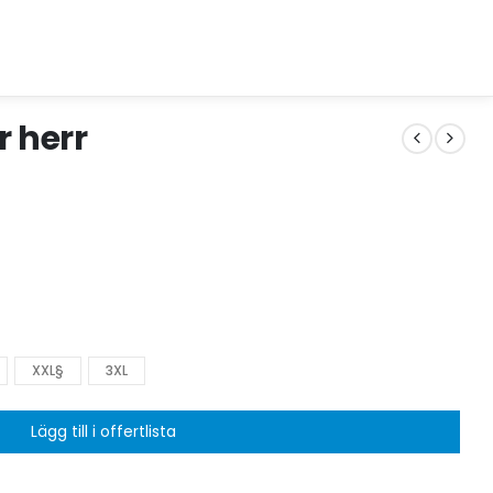
r herr
XXL§
3XL
Lägg till i offertlista