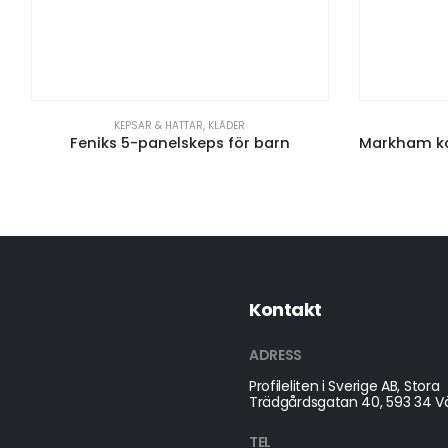
R & HATTAR
,
KLÄDER
KLÄDER
,
PIKÉER
panelskeps för barn
Kontakt
ADRESS
Profileliten i Sverige AB, Stora
Trädgårdsgatan 40, 593 34 Vä
TEL