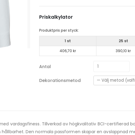
Priskalkylator
Produktpris per styck:
1 st
25 st
406,70 kr
390,10 kr
Antal
Dekorationsmetod
il med vardagsfiness. Tillverkad av högkvalitativ BCI-certifiera
och hållbarhet. Den normala passformen skapar en avslappnad me