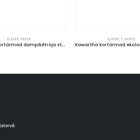
KLÄDER
,
T-SHIRTS
Markham kortärmad dampikétröja stretch
Kawartha kortärmad ekologisk t-shirt dam
stervik