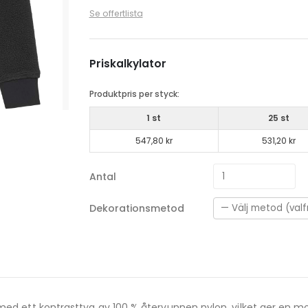
Se offertlista
Priskalkylator
Produktpris per styck:
1 st
25 st
547,80 kr
531,20 kr
Antal
Dekorationsmetod
, med ett kontrasttyg av 100 % återvunnen nylon, vilket ger en