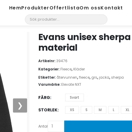
Hem
Produkter
Offertlista
Om oss
Kontakt
search
Evans unisex sherpa 
material
Artikelnr:
39476
Kategorier:
Fleece
,
Kläder
Etiketter:
återvunnen
,
fleece
,
grs
,
jacka
,
sherpa
Varumärke:
Elevate NXT
FÄRG
Svart
❯
STORLEK
XS
S
M
L
XL
Antal