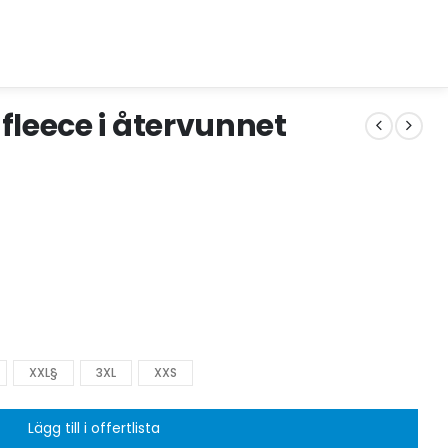
fleece i återvunnet
XXL§
3XL
XXS
Lägg till i offertlista