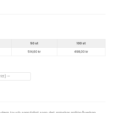
50 st
100 st
514,60 kr
498,00 kr
 modern touch samtidigt som det minskar miljöpåverkan.