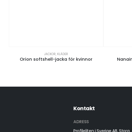
JACKOR
,
KLÄDER
Orion softshell-jacka för kvinnor
Nanaim
Kontakt
ADRESS
Profileliten i Sverige AB, Stora