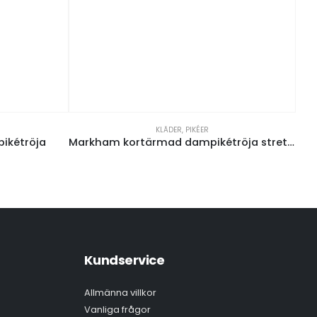
KLÄDER
,
PIKÉER
ikétröja
Markham kortärmad dampikétröja stretch
Va
Kundservice
Allmänna villkor
Vanliga frågor