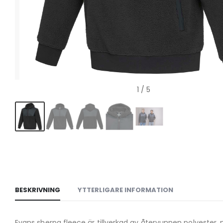
1
/ 5
BESKRIVNING
YTTERLIGARE INFORMATION
Evans sherpa fleece är tillverkad av återvunnen polyester