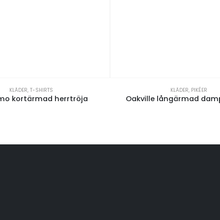
KLÄDER
,
T-SHIRTS
KLÄDER
,
PIKÉER
o kortärmad herrtröja
Oakville långärmad damp