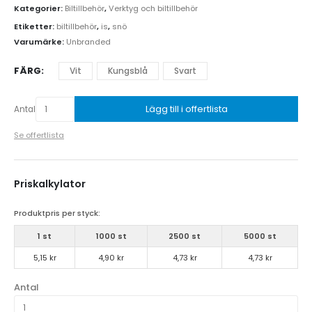
Kategorier:
Biltillbehör
,
Verktyg och biltillbehör
Etiketter:
biltillbehör
,
is
,
snö
Varumärke:
Unbranded
FÄRG
Vit
Kungsblå
Svart
Lägg till i offertlista
Antal
Se offertlista
Priskalkylator
Produktpris per styck:
1 st
1000 st
2500 st
5000 st
5,15 kr
4,90 kr
4,73 kr
4,73 kr
Antal