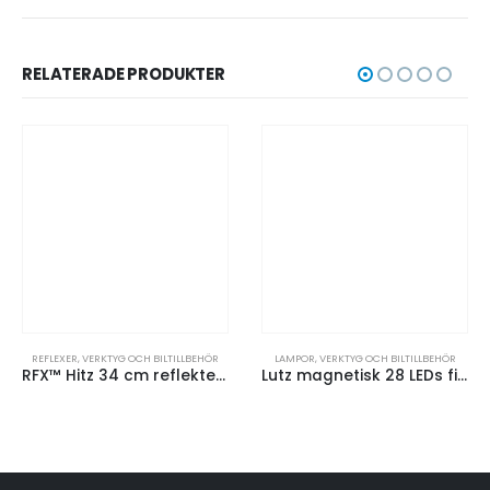
RELATERADE PRODUKTER
REFLEXER
,
VERKTYG OCH BILTILLBEHÖR
LAMPOR
,
VERKTYG OCH BILTILLBEHÖR
RFX™ Hitz 34 cm reflekterande slapwrap av PVC i neon
Lutz magnetisk 28 LEDs ficklampa