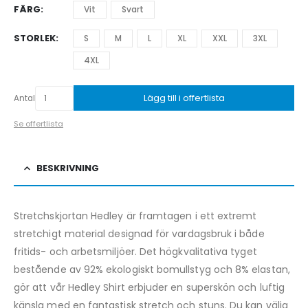
FÄRG
Vit
Svart
STORLEK
S
M
L
XL
XXL
3XL
4XL
Lägg till i offertlista
Antal
Se offertlista
BESKRIVNING
Stretchskjortan Hedley är framtagen i ett extremt
stretchigt material designad för vardagsbruk i både
fritids- och arbetsmiljöer. Det högkvalitativa tyget
bestående av 92% ekologiskt bomullstyg och 8% elastan,
gör att vår Hedley Shirt erbjuder en superskön och luftig
känsla med en fantastisk stretch och stuns. Du kan välja