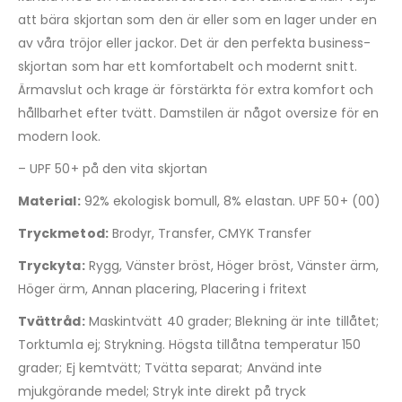
att bära skjortan som den är eller som en lager under en
av våra tröjor eller jackor. Det är den perfekta business-
skjortan som har ett komfortabelt och modernt snitt.
Ärmavslut och krage är förstärkta för extra komfort och
hållbarhet efter tvätt. Damstilen är något oversize för en
modern look.
– UPF 50+ på den vita skjortan
Material:
92% ekologisk bomull, 8% elastan. UPF 50+ (00)
Tryckmetod:
Brodyr, Transfer, CMYK Transfer
Tryckyta:
Rygg, Vänster bröst, Höger bröst, Vänster ärm,
Höger ärm, Annan placering, Placering i fritext
Tvättråd:
Maskintvätt 40 grader; Blekning är inte tillåtet;
Torktumla ej; Strykning. Högsta tillåtna temperatur 150
grader; Ej kemtvätt; Tvätta separat; Använd inte
mjukgörande medel; Stryk inte direkt på tryck