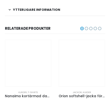
YTTERLIGARE INFORMATION
RELATERADE PRODUKTER
KLÄDER
,
T-SHIRTS
JACKOR
,
KLÄDER
Nanaimo kortärmad damtröja
Orion softshell-jacka för män