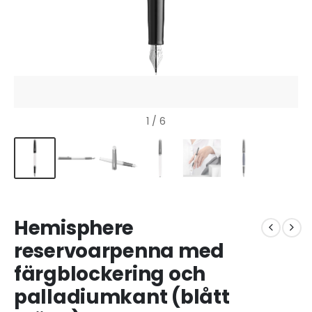
1
/ 6
Hemisphere
reservoarpenna med
färgblockering och
palladiumkant (blått