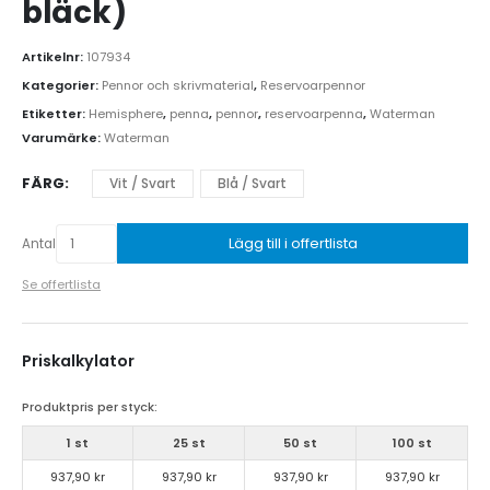
bläck)
Artikelnr:
107934
Kategorier:
Pennor och skrivmaterial
,
Reservoarpennor
Etiketter:
Hemisphere
,
penna
,
pennor
,
reservoarpenna
,
Waterman
Varumärke:
Waterman
FÄRG
Vit / Svart
Blå / Svart
Lägg till i offertlista
Antal
Se offertlista
Priskalkylator
Produktpris per styck:
1 st
25 st
50 st
100 st
937,90 kr
937,90 kr
937,90 kr
937,90 kr