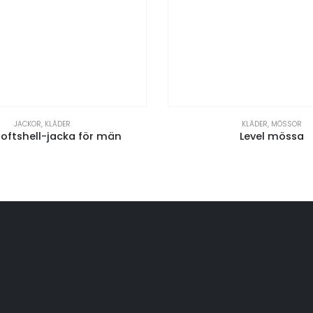
JACKOR
,
KLÄDER
KLÄDER
,
MÖSSOR
softshell-jacka för män
Level mössa