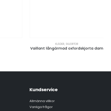
KLÄDER
,
SKJORTOR
Vaillant långärmad oxfordskjorta dam
Kundservice
Allmänna villkor
Vanliga frågor