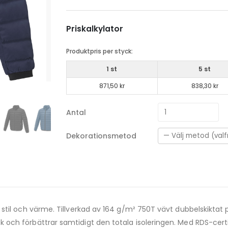
Priskalkylator
Produktpris per styck:
1 st
5 st
871,50 kr
838,30 kr
Antal
Dekorationsmetod
stil och värme. Tillverkad av 164 g/m² 750T vävt dubbelskiktat
och förbättrar samtidigt den totala isoleringen. Med RDS-cert