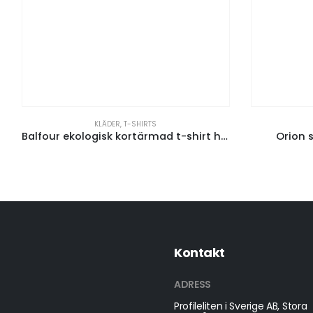
KLÄDER
,
T-SHIRTS
Balfour ekologisk kortärmad t-shirt herr
Orion 
Kontakt
ADRESS
Profileliten i Sverige AB, Stora