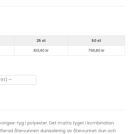
25 st
50 st
813,40 kr
796,80 kr
 pongee-tyg i polyester. Det matta tyget i kombination
ifierad återvunnen dunisolering av återvunnet dun och