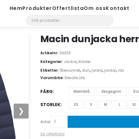
Hem
Produkter
Offertlista
Om oss
Kontakt
search
Macin dunjacka herr
Artikelnr:
39339
Kategorier:
Jackor
,
Kläder
Etiketter:
återvunnet
,
dun
,
jacka
,
jackor
,
rds
Varumärke:
Elevate Life
FÄRG
Marinblå
Skogsgrön
Sva
STORLEK
XS
S
M
L
XL
❯
Antal
Se offertlista