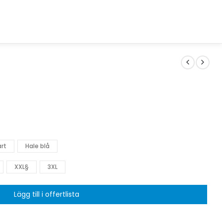
rt
Hale blå
XXL§
3XL
Lägg till i offertlista