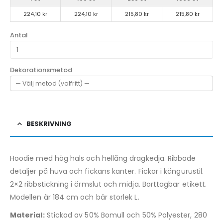
224,10 kr
224,10 kr
215,80 kr
215,80 kr
Antal
Dekorationsmetod
BESKRIVNING
Hoodie med hög hals och hellång dragkedja. Ribbade
detaljer på huva och fickans kanter. Fickor i kängurustil.
2×2 ribbstickning i ärmslut och midja. Borttagbar etikett.
Modellen är 184 cm och bär storlek L.
Material:
Stickad av 50% Bomull och 50% Polyester, 280