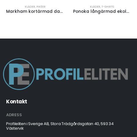
KLÄDER
,
PIKÉER
KLÄDER
,
T-SHIRTS
Markham kortärmad dampikétröja stretch
Ponoka långärmad ekologisk t-shirt herr
Kontakt
ADRESS
Profileliten i Sverige AB, Stora Trädgårdsgatan 40, 593 34
Västervik