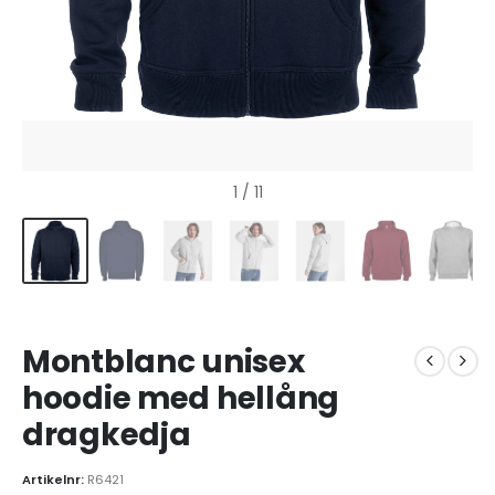
1
/ 11
Montblanc unisex
hoodie med hellång
dragkedja
Artikelnr:
R6421