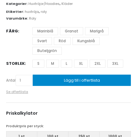
Kategorier:
Huvtröjor/Hoodies
,
Kläder
Etiketter:
huvtröja
,
roly
Varumärke:
Roly
FÄRG
Marinblå
Granat
Marlgrå
Svart
Röd
Kungsblå
Buteljgrön
STORLEK
S
M
L
XL
2XL
3XL
Lägg till i offertlista
Antal
Se offertlista
Priskalkylator
Produktpris per styck:
1 st
100 st
250 st
1000 st