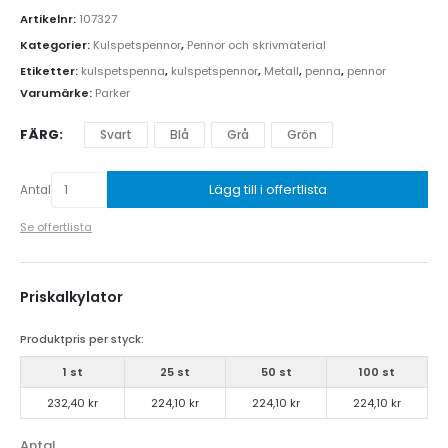
Artikelnr:
107327
Kategorier:
Kulspetspennor
,
Pennor och skrivmaterial
Etiketter:
kulspetspenna
,
kulspetspennor
,
Metall
,
penna
,
pennor
Varumärke:
Parker
FÄRG
Svart
Blå
Grå
Grön
Lägg till i offertlista
Antal
Se offertlista
Priskalkylator
Produktpris per styck:
1 st
25 st
50 st
100 st
232,40 kr
224,10 kr
224,10 kr
224,10 kr
Antal