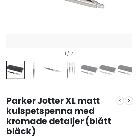
1
/ 7
Parker Jotter XL matt
kulspetspenna med
kromade detaljer (blått
bläck)