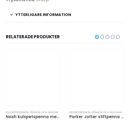
YTTERLIGARE INFORMATION
RELATERADE PRODUKTER
KULSPETSPENNOR
,
PENNOR OCH SKRIVMATERIAL
BLYERTSPENNOR
,
PENNOR OCH SKRIVMATERIAL
Nash kulspetspenna med färgad kropp och svart grepp (svart bläck)
Parker Jotter stiftpenna med inbyggt suddgummi (svart bläck)