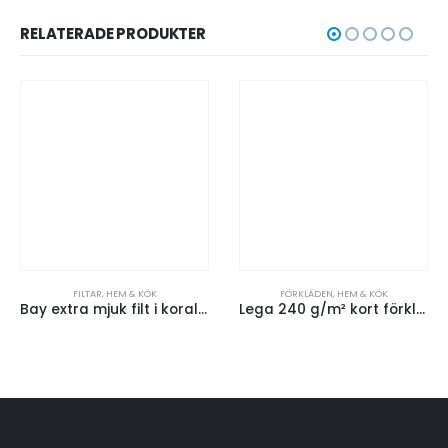
RELATERADE PRODUKTER
FILTAR
,
HEM & KÖK
FÖRKLÄDEN
,
HEM & KÖK
Bay extra mjuk filt i korallfleece
Lega 240 g/m² kort förkläde