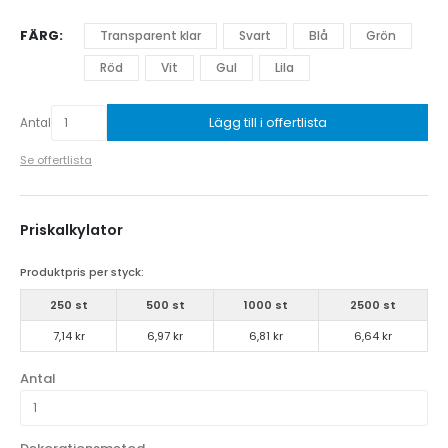
FÄRG
Transparent klar
Svart
Blå
Grön
Röd
Vit
Gul
Lila
Lägg till i offertlista
Antal
Se offertlista
Priskalkylator
Produktpris per styck:
250 st
500 st
1000 st
2500 st
7,14 kr
6,97 kr
6,81 kr
6,64 kr
Antal