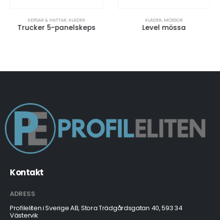
KEPSAR & HATTAR
,
KLÄDER
KLÄDER
,
MÖSSOR
Trucker 5-panelskeps
Level mössa
Kontakt
ADRESS
Profileliten i Sverige AB, Stora Trädgårdsgatan 40, 593 34
Västervik