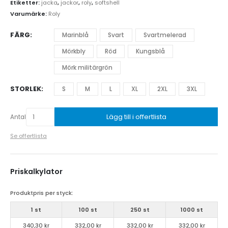
Etiketter:
jacka
,
jackor
,
roly
,
softshell
Varumärke:
Roly
FÄRG
Marinblå
Svart
Svartmelerad
Mörkbly
Röd
Kungsblå
Mörk militärgrön
STORLEK
S
M
L
XL
2XL
3XL
Lägg till i offertlista
Antal
Se offertlista
Priskalkylator
Produktpris per styck:
1 st
100 st
250 st
1000 st
340,30 kr
332,00 kr
332,00 kr
332,00 kr