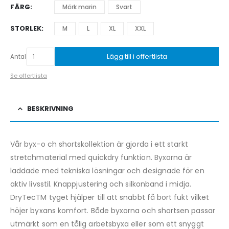
FÄRG
Mörk marin
Svart
STORLEK
M
L
XL
XXL
Lägg till i offertlista
Antal
Se offertlista
BESKRIVNING
Vår byx-o ch shortskollektion är gjorda i ett starkt
stretchmaterial med quickdry funktion. Byxorna är
laddade med tekniska lösningar och designade för en
aktiv livsstil. Knappjustering och silkonband i midja.
DryTecTM tyget hjälper till att snabbt få bort fukt vilket
höjer byxans komfort. Både byxorna och shortsen passar
utmärkt som en tålig arbetsbyxa eller som ett snyggt