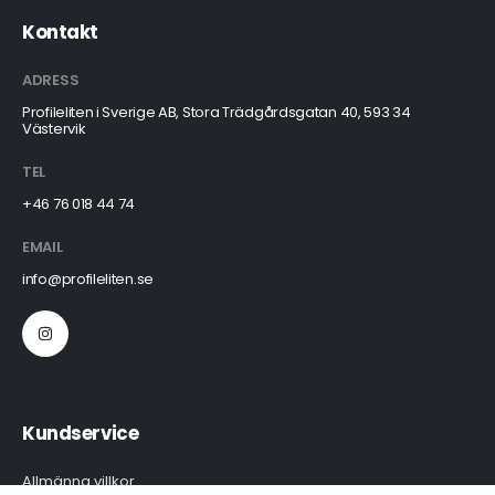
Kontakt
ADRESS
Profileliten i Sverige AB, Stora Trädgårdsgatan 40, 593 34
Västervik
TEL
+46 76 018 44 74
EMAIL
info@profileliten.se
Kundservice
Allmänna villkor