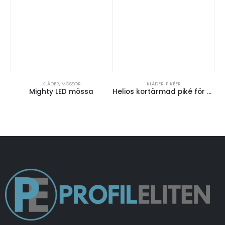
KLÄDER
,
MÖSSOR
KLÄDER
,
PIKÉER
Mighty LED mössa
Helios kortärmad piké för män