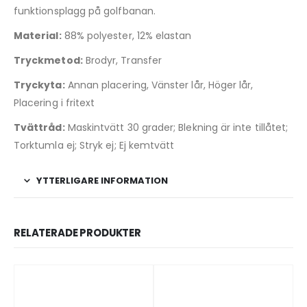
funktionsplagg på golfbanan.
Material:
88% polyester, 12% elastan
Tryckmetod:
Brodyr, Transfer
Tryckyta:
Annan placering, Vänster lår, Höger lår,
Placering i fritext
Tvättråd:
Maskintvätt 30 grader; Blekning är inte tillåtet;
Torktumla ej; Stryk ej; Ej kemtvätt
YTTERLIGARE INFORMATION
RELATERADE PRODUKTER