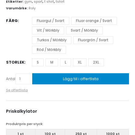
Etiketter:
gym
,
sport
,
t shirt
,
tshirt
Varumärke:
Roly
FÄRG
Fluorgul / Svart
Fluor orange / Svart
Vit / Mörkbly
Svart / Mörkbly
Turkos / Mörkbly
Fluorgrön / Svart
Röd / Mörkbly
STORLEK
S
M
L
XL
2XL
Lägg till i offertlista
Antal
Se offertlista
Priskalkylator
Produktpris per styck:
1 st
100 st
250 st
1000 st