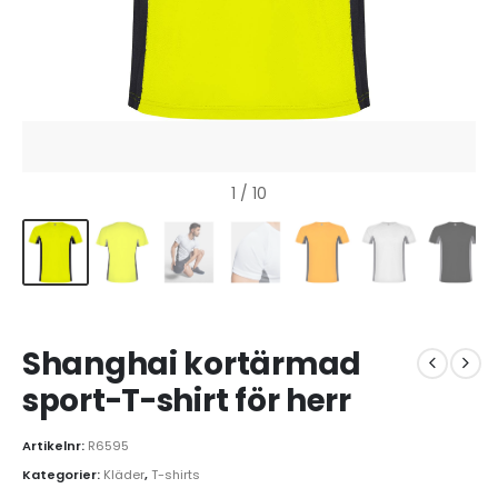
1
/ 10
Shanghai kortärmad
sport-T-shirt för herr
Artikelnr:
R6595
Kategorier:
Kläder
,
T-shirts