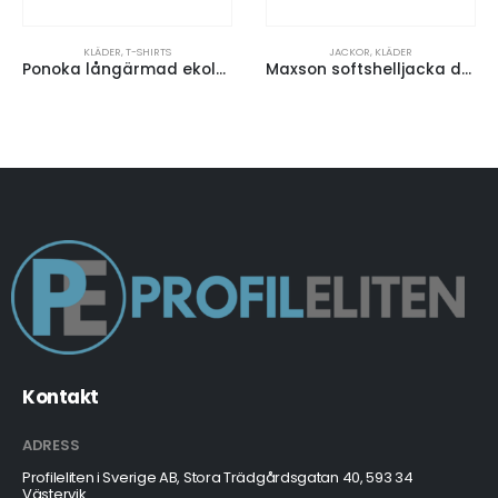
KLÄDER
,
T-SHIRTS
JACKOR
,
KLÄDER
Ponoka långärmad ekologisk t-shirt herr
Maxson softshelljacka dam
Kontakt
ADRESS
Profileliten i Sverige AB, Stora Trädgårdsgatan 40, 593 34
Västervik