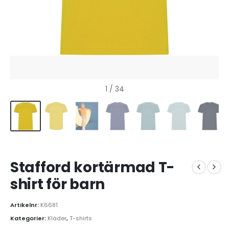
1
/ 34
Stafford kortärmad T-
shirt för barn
Artikelnr:
K6681
Kategorier:
Kläder
,
T-shirts