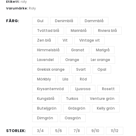
Etikett:
roly
Varumärke:
Roly
FÄRG
Gul
Denimblå
Dammblå
Tvättad blå
Marinblå
Riviera blå
Zen blå
Vit
Vintage vit
Himmelsblå
Granat
Marlgrå
Lavendel
Orange
Ler orange
Grekisk orange
Svart
Opal
Mörkbly
Lila
Röd
Krysantemröd
Ljusrosa
Rosett
Kungsblå
Turkos
Venture grön
Buteljgrön
Gräsgrön
Kelly grön
Dimgrön
Oasgrön
STORLEK
3/4
5/6
7/8
9/10
11/12