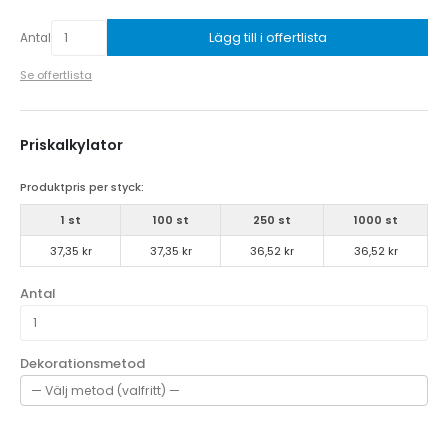
Lägg till i offertlista
Antal
Se offertlista
Priskalkylator
Produktpris per styck:
1 st
100 st
250 st
1000 st
37,35 kr
37,35 kr
36,52 kr
36,52 kr
Antal
Dekorationsmetod