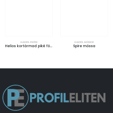
KLÄDER
,
PIKÉER
KLÄDER
,
MÖSSOR
Helios kortärmad piké för män
Spire mössa