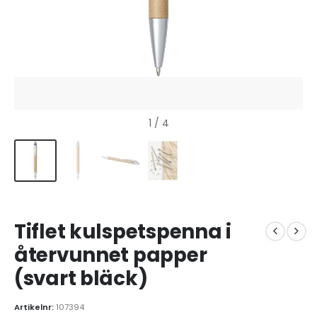
1
/ 4
Tiflet kulspetspenna i
återvunnet papper
(svart bläck)
Artikelnr:
107394