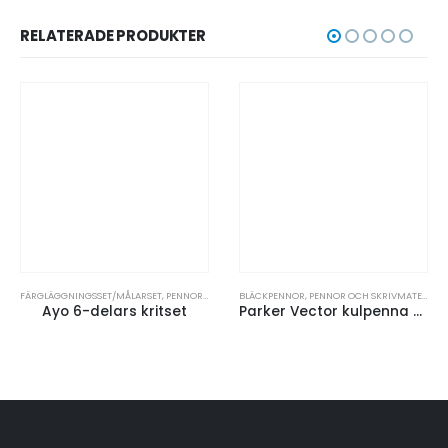
RELATERADE PRODUKTER
FÄRGLÄGGNINGSSET/MÅLARSET
,
PENNOR OCH SKRIVMATERIAL
BLÄCKPENNOR
,
PENNOR OCH SKRIVMATERIAL
Ayo 6-delars kritset
Parker Vector kulpenna (svart bläck)