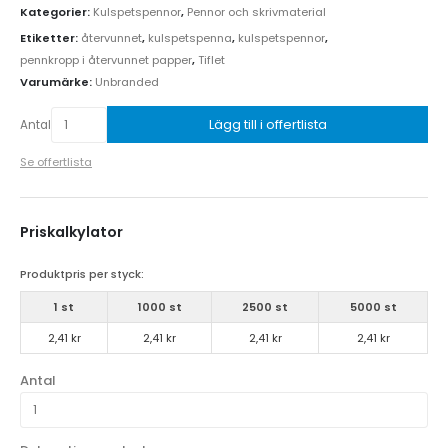
Kategorier:
Kulspetspennor
,
Pennor och skrivmaterial
Etiketter:
återvunnet
,
kulspetspenna
,
kulspetspennor
,
pennkropp i återvunnet papper
,
Tiflet
Varumärke:
Unbranded
Lägg till i offertlista
Antal
Se offertlista
Priskalkylator
Produktpris per styck:
1 st
1000 st
2500 st
5000 st
2,41 kr
2,41 kr
2,41 kr
2,41 kr
Antal