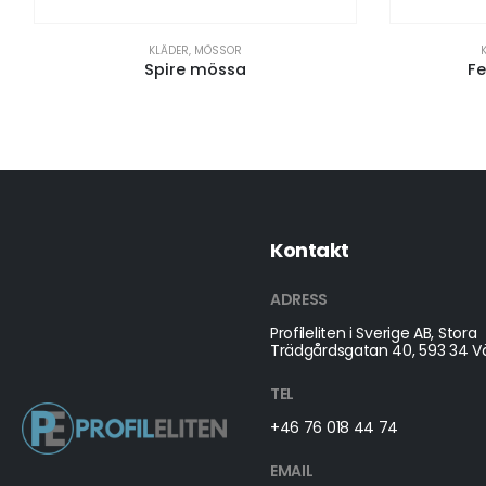
KLÄDER
,
MÖSSOR
Spire mössa
Fe
Kontakt
ADRESS
Profileliten i Sverige AB, Stora
Trädgårdsgatan 40, 593 34 Vä
TEL
+46 76 018 44 74
EMAIL