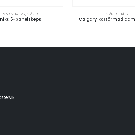
KEPSAR & HATTAR
,
KLÄDER
KLÄDER
,
PIKÉER
niks 5-panelskeps
Calgary kortärmad dam
stervik