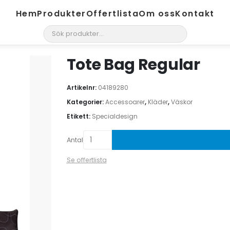
Hem
Produkter
Offertlista
Om oss
Kontakt
search
Tote Bag Regular
Artikelnr:
04189280
Kategorier:
Accessoarer
,
Kläder
,
Väskor
Etikett:
Specialdesign
Antal
Se offertlista