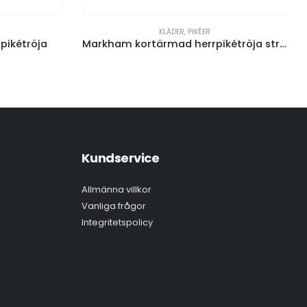
KLÄDER
,
PIKÉER
pikétröja
Markham kortärmad herrpikétröja stretch
Kundservice
Allmänna villkor
Vanliga frågor
Integritetspolicy