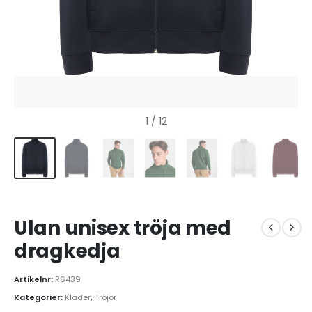
1
/ 12
Ulan unisex tröja med
dragkedja
Artikelnr:
R6439
Kategorier:
Kläder
,
Tröjor