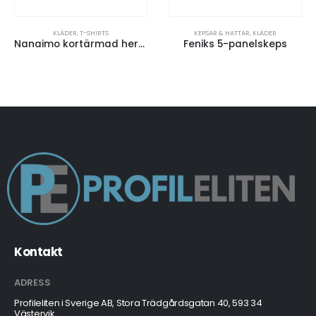
KLÄDER
,
T-SHIRTS
KEPSAR & HATTAR
,
KLÄDER
Nanaimo kortärmad herrtröja
Feniks 5-panelskeps
Kontakt
ADRESS
Profileliten i Sverige AB, Stora Trädgårdsgatan 40, 593 34
Västervik