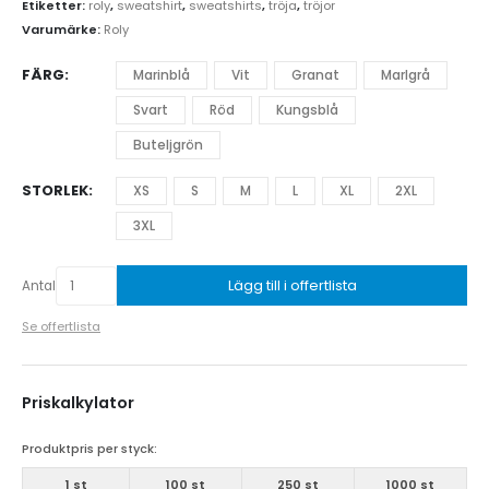
Etiketter:
roly
,
sweatshirt
,
sweatshirts
,
tröja
,
tröjor
Varumärke:
Roly
FÄRG
Marinblå
Vit
Granat
Marlgrå
Svart
Röd
Kungsblå
Buteljgrön
STORLEK
XS
S
M
L
XL
2XL
3XL
Lägg till i offertlista
Antal
Se offertlista
Priskalkylator
Produktpris per styck:
1 st
100 st
250 st
1000 st