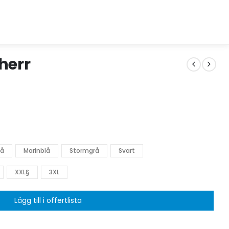
 herr
lå
Marinblå
Stormgrå
Svart
XXL§
3XL
Lägg till i offertlista