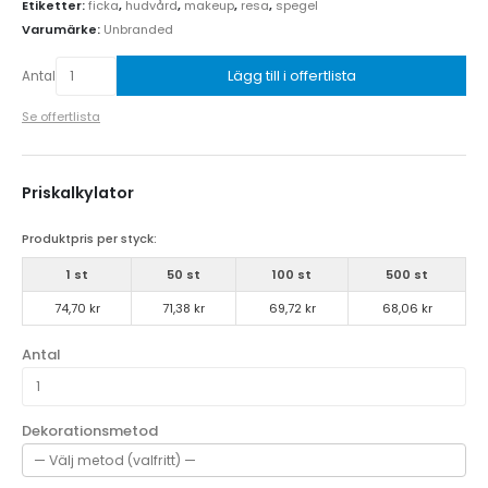
Etiketter:
ficka
,
hudvård
,
makeup
,
resa
,
spegel
Varumärke:
Unbranded
Lägg till i offertlista
Antal
Se offertlista
Priskalkylator
Produktpris per styck:
1 st
50 st
100 st
500 st
74,70 kr
71,38 kr
69,72 kr
68,06 kr
Antal
Dekorationsmetod