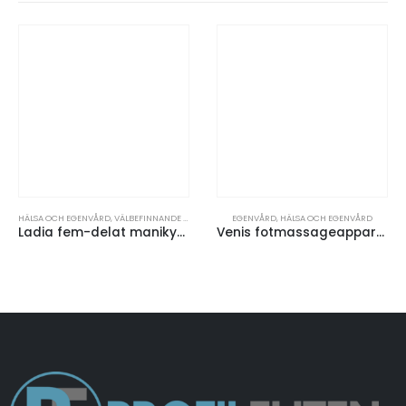
HÄLSA OCH EGENVÅRD
,
VÄLBEFINNANDE & MANIKYRSET
EGENVÅRD
,
HÄLSA OCH EGENVÅRD
Ladia fem-delat manikyrset av bambu
Venis fotmassageapparat av bambu