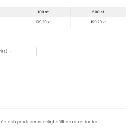
100 st
500 st
199,20 kr
199,20 kr
ån och produceras enligt hållbara standarder.