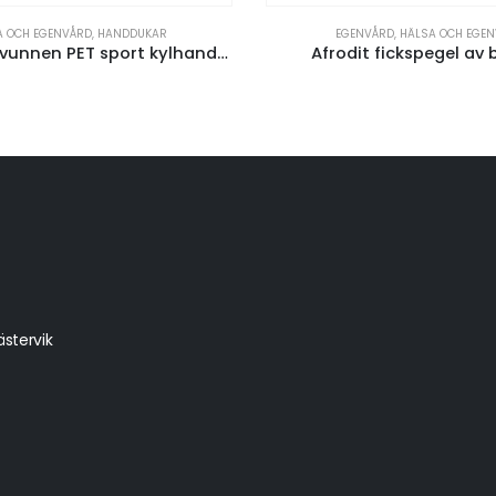
A OCH EGENVÅRD
,
HANDDUKAR
EGENVÅRD
,
HÄLSA OCH EGE
Raquel återvunnen PET sport kylhandduk i påse 80 x 30 cm
Afrodit fickspegel a
stervik