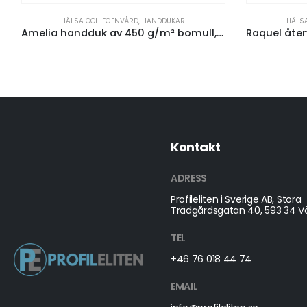
HÄLSA OCH EGENVÅRD
,
HANDDUKAR
HÄLS
Amelia handduk av 450 g/m² bomull, 70 x 140 cm
Kontakt
ADRESS
Profileliten i Sverige AB, Stora
Trädgårdsgatan 40, 593 34 Vä
TEL
+46 76 018 44 74
EMAIL