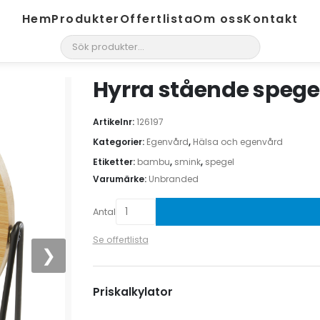
Hem
Produkter
Offertlista
Om oss
Kontakt
search
Hyrra stående speg
Artikelnr:
126197
Kategorier:
Egenvård
,
Hälsa och egenvård
Etiketter:
bambu
,
smink
,
spegel
Varumärke:
Unbranded
Antal
Se offertlista
❯
Priskalkylator