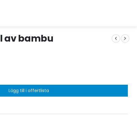
el av bambu
Lägg till i offertlista