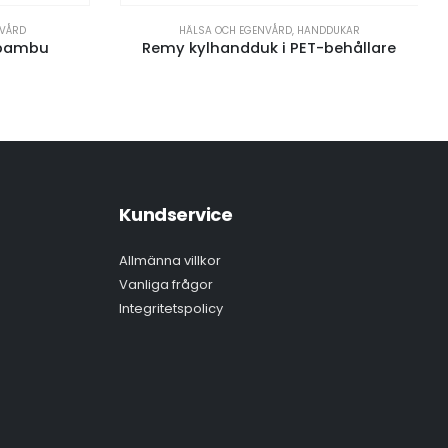
NVÅRD
HÄLSA OCH EGENVÅRD
,
HANDDUKAR
v bambu
Remy kylhandduk i PET-behållare
Kundservice
Allmänna villkor
Vanliga frågor
Integritetspolicy