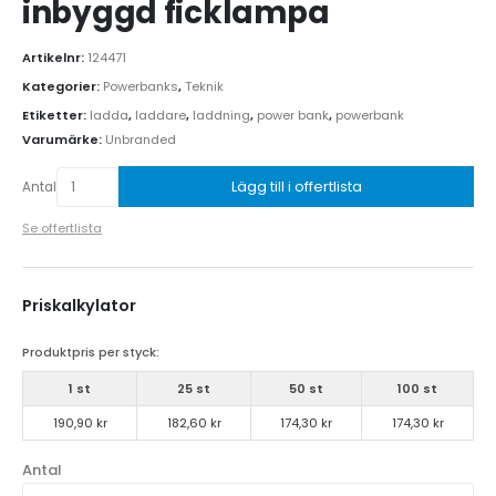
inbyggd ficklampa
Artikelnr:
124471
Kategorier:
Powerbanks
,
Teknik
Etiketter:
ladda
,
laddare
,
laddning
,
power bank
,
powerbank
Varumärke:
Unbranded
Lägg till i offertlista
Antal
Se offertlista
Priskalkylator
Produktpris per styck:
1 st
25 st
50 st
100 st
190,90 kr
182,60 kr
174,30 kr
174,30 kr
Antal