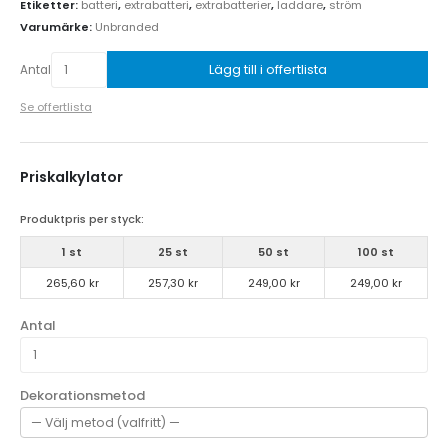
Etiketter:
batteri
,
extrabatteri
,
extrabatterier
,
laddare
,
ström
Varumärke:
Unbranded
Lägg till i offertlista
Antal
Se offertlista
Priskalkylator
Produktpris per styck:
1 st
25 st
50 st
100 st
265,60 kr
257,30 kr
249,00 kr
249,00 kr
Antal
Dekorationsmetod