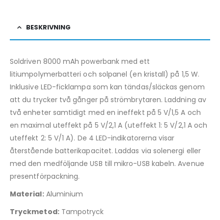
BESKRIVNING
Soldriven 8000 mAh powerbank med ett
litiumpolymerbatteri och solpanel (en kristall) på 1,5 W.
Inklusive LED-ficklampa som kan tändas/släckas genom
att du trycker två gånger på strömbrytaren. Laddning av
två enheter samtidigt med en ineffekt på 5 V/1,5 A och
en maximal uteffekt på 5 V/2,1 A (uteffekt 1: 5 V/2,1 A och
uteffekt 2: 5 V/1 A). De 4 LED-indikatorerna visar
återstående batterikapacitet. Laddas via solenergi eller
med den medföljande USB till mikro-USB kabeln. Avenue
presentförpackning.
Material:
Aluminium
Tryckmetod:
Tampotryck