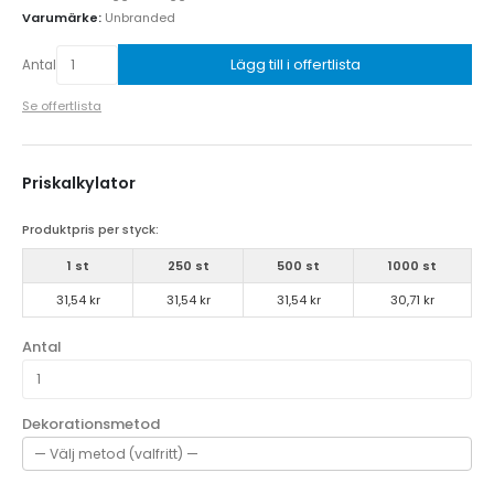
Varumärke:
Unbranded
Lägg till i offertlista
Antal
Se offertlista
Priskalkylator
Produktpris per styck:
1 st
250 st
500 st
1000 st
31,54 kr
31,54 kr
31,54 kr
30,71 kr
Antal
Dekorationsmetod