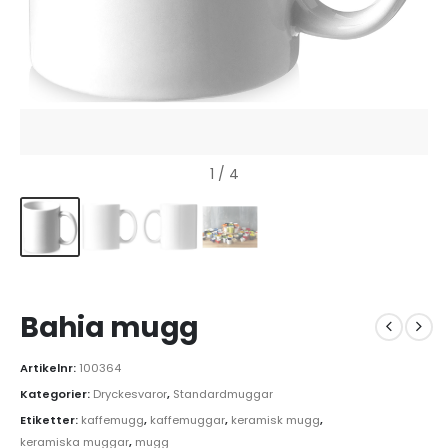
1
/ 4
Bahia mugg
Artikelnr:
100364
Kategorier:
Dryckesvaror
,
Standardmuggar
Etiketter:
kaffemugg
,
kaffemuggar
,
keramisk mugg
,
keramiska muggar
,
mugg