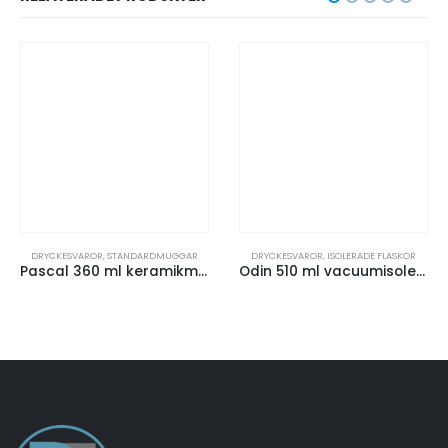
DRYCKESVAROR
,
STANDARDMUGGAR
DRYCKESVAROR
,
ISOLERADE FLASKOR
Pascal 360 ml keramikmugg
Odin 510 ml vacuumisolerad sportflaska