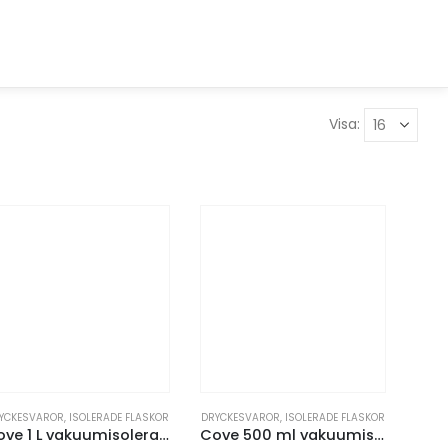
Visa:
YCKESVAROR
,
ISOLERADE FLASKOR
DRYCKESVAROR
,
ISOLERADE FLASKOR
Cove 1 L vakuumisolerad flaska i rostfritt stål
Cove 500 ml vakuumisolerad flaska av RCS-certifierat återvunnet rostfritt stål