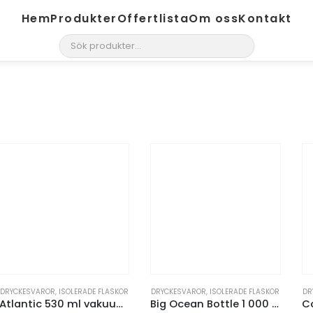
Hem
Produkter
Offertlista
Om oss
Kontakt
search
DRYCKESVAROR
,
ISOLERADE FLASKOR
DRYCKESVAROR
,
ISOLERADE FLASKOR
DR
Atlantic 530 ml vakuumisolerad flaska
Big Ocean Bottle 1 000 ml vakuumisolerad vattenflaska