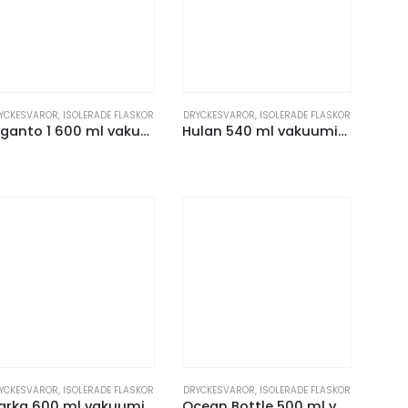
YCKESVAROR
,
ISOLERADE FLASKOR
DRYCKESVAROR
,
ISOLERADE FLASKOR
Giganto 1 600 ml vakuumisolerad kopparflaska av RCS-certifierat återvunnet rostfritt stål
Hulan 540 ml vakuumisolerad kopparflaska i rostfritt stål med bambulock
YCKESVAROR
,
ISOLERADE FLASKOR
DRYCKESVAROR
,
ISOLERADE FLASKOR
Marka 600 ml vakuumisolerad flaska i koppar med metalloop
Ocean Bottle 500 ml vakuumisolerad vattenflaska