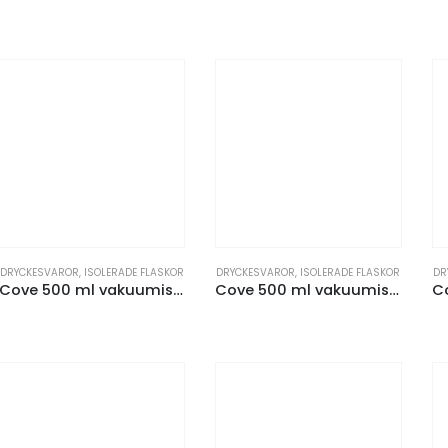
DRYCKESVAROR
,
ISOLERADE FLASKOR
DRYCKESVAROR
,
ISOLERADE FLASKOR
DR
Cove 500 ml vakuumisolerad flaska i rostfritt stål
Cove 500 ml vakuumisolerad flaska i rostfritt stål för sublimering