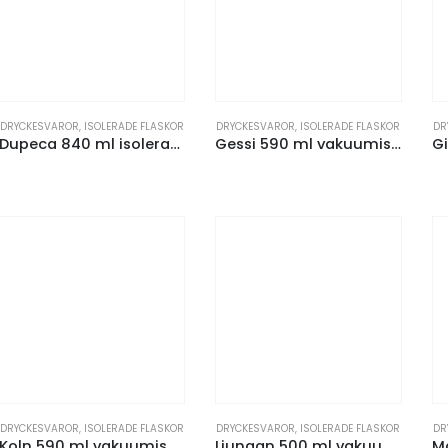
DRYCKESVAROR
,
ISOLERADE FLASKOR
DRYCKESVAROR
,
ISOLERADE FLASKOR
DR
Dupeca 840 ml isolerad vattenflaska av RCS-certifierat rostfritt stål
Gessi 590 ml vakuumisolerad sportflaska i koppar
DRYCKESVAROR
,
ISOLERADE FLASKOR
DRYCKESVAROR
,
ISOLERADE FLASKOR
DR
Koln 590 ml vakuumisolerad sportflaska i koppar
Ljungan 500 ml vakuumisolerad kopparflaska i rostfritt stål med PU-läderrem och lock