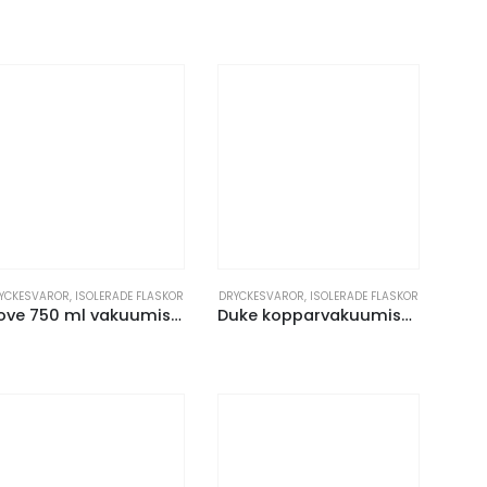
YCKESVAROR
,
ISOLERADE FLASKOR
DRYCKESVAROR
,
ISOLERADE FLASKOR
Cove 750 ml vakuumisolerad flaska i rostfritt stål
Duke kopparvakuumisolerad flaska