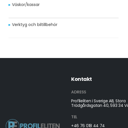
Väskor/kassar
Verktyg och biltillbehör
Kontakt
ADRESS
Profileliten i Sverige AB, Stora
Trädgårdsgatan 40, 593 34 Vä
TEL
+46 76 018 44 74