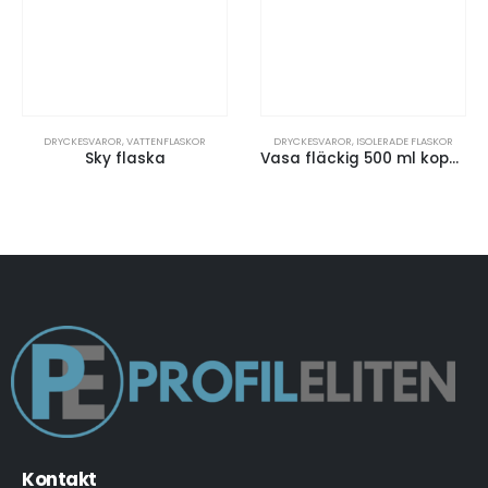
DRYCKESVAROR
,
VATTENFLASKOR
DRYCKESVAROR
,
ISOLERADE FLASKOR
Sky flaska
Vasa fläckig 500 ml kopparvakuumisolerad flaska
Kontakt