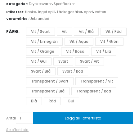
Kategorier:
Dryckesvaror
,
Sportflaskor
Etiketter:
flaska
,
Inget spill
,
Läckagesäker
,
sport
,
vatten
Varumärke:
Unbranded
FÄRG
Vit / Svart
Vit
Vit / Blå
Vit / Röd
Vit / Limegrön
Vit / Aqua
Vit / Grön
Vit / Orange
Vit / Rosa
Vit / Lila
Vit / Gul
Svart
Svart / Vit
Svart / Blå
Svart / Röd
Transparent / Svart
Transparent / Vit
Transparent / Blå
Transparent / Röd
Blå
Röd
Gul
Lägg till i offertlista
Antal
Se offertlista