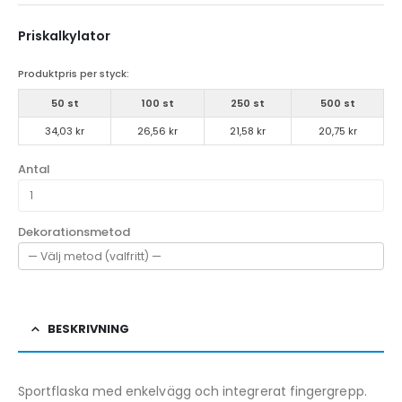
Priskalkylator
Produktpris per styck:
50 st
100 st
250 st
500 st
34,03 kr
26,56 kr
21,58 kr
20,75 kr
Antal
Dekorationsmetod
BESKRIVNING
Sportflaska med enkelvägg och integrerat fingergrepp.