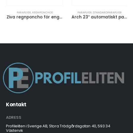
PARAPLYER
,
REGNPONCHOS
PARAPLYER
,
STANDARDPARAPLYER
Ziva regnponcho för engångsbruk med förvaringspåse
Arch 23″ automatiskt paraply
Kontakt
ADRESS
Profileliten i Sverige AB, Stora Trädgårdsgatan 40, 593 34
Västervik