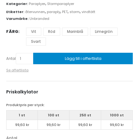
Kategorier:
Paraplyer
,
Stormparaplyer
Etiketter:
återvunnen
,
paraply
,
PET
,
storm
,
vindtätt
Varumärke:
Unbranded
FÄRG
Vit
Röd
Marinblå
Limegrön
Svart
Lägg till i offertlista
Antal
Se offertlista
Priskalkylator
Produktpris per styck:
1 st
100 st
250 st
1000 st
99,60 kr
99,60 kr
99,60 kr
99,60 kr
Antal