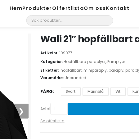
Hem
Produkter
Offertlista
Om oss
Kontakt
search
Wali 21″ hopfällbart
Artikelnr:
109077
Kategorier:
Hopfällbara paraplyer
,
Paraplyer
Etiketter:
ihopfällbart
,
miniparaply
,
paraply
,
parapl
Varumärke:
Unbranded
FÄRG
Svart
Marinblå
Vit
Kun
❯
Antal
Se offertlista