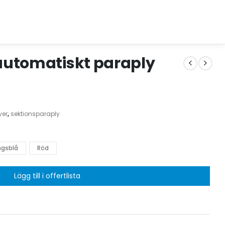
 automatiskt paraply
yer
,
sektionsparaply
gsblå
Röd
Lägg till i offertlista