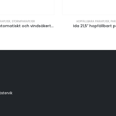
STORMPARAPLYER
HOPFÄLLBARA PARAPLYER
,
PARAPLYER
Noon 23″ automatiskt och vindsäkert paraply
Ida 21,5″ hopfällbart paraply
stervik