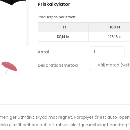
Priskalkylator
Produktpris per styck:
1 st
100 st
131,14 kr
126,16 kr
Antal
Dekorationsmetod
t men ger utmärkt skydd mot regnet. Paraplyet är ett auto-open
ibla glasfiberribbor och ett robust plastgummibelagt handtag 