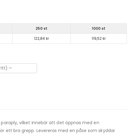
250 st
1000 st
122,84 kr
119,52 kr
 paraply, vilket innebär att det öppnas med en
för ett bra grepp. Levereras med en påse som skyddar