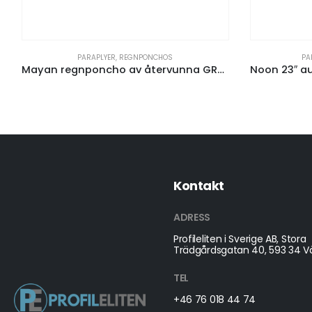
PARAPLYER
,
REGNPONCHOS
PARAPLYER
,
Mayan regnponcho av återvunna GRS-material för engångsbruk med förvaringspåse
Kontakt
ADRESS
Profileliten i Sverige AB, Stora
Trädgårdsgatan 40, 593 34 Vä
TEL
+46 76 018 44 74