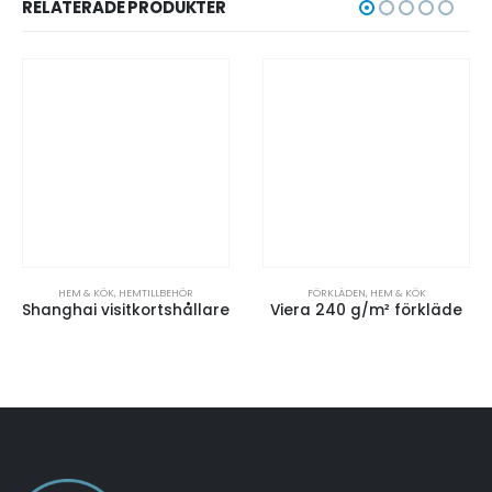
RELATERADE PRODUKTER
HEM & KÖK
,
HEMTILLBEHÖR
FÖRKLÄDEN
,
HEM & KÖK
Shanghai visitkortshållare
Viera 240 g/m² förkläde