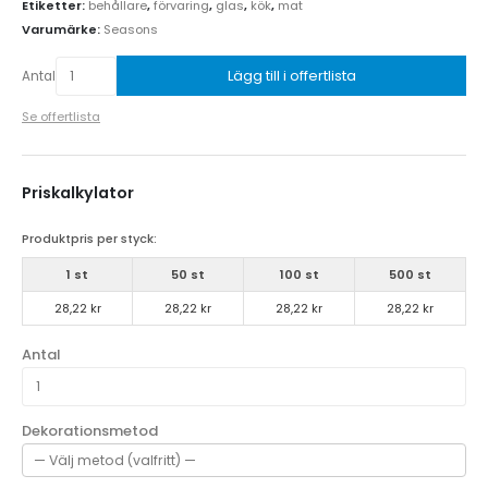
Etiketter:
behållare
,
förvaring
,
glas
,
kök
,
mat
Varumärke:
Seasons
Lägg till i offertlista
Antal
Se offertlista
Priskalkylator
Produktpris per styck:
1 st
50 st
100 st
500 st
28,22 kr
28,22 kr
28,22 kr
28,22 kr
Antal
Dekorationsmetod