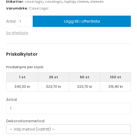
Etiketter:
case logic
,
caselogic
,
laptop
,
sleeve
,
sleeves
Varumärke:
Case Logic
Lägg till i offertlista
Antal
Se offertlista
Priskalkylator
Produktpris per styck:
1 st
25 st
50 st
100 st
340,30 kr
323,70 kr
323,70 kr
315,40 kr
Antal
Dekorationsmetod