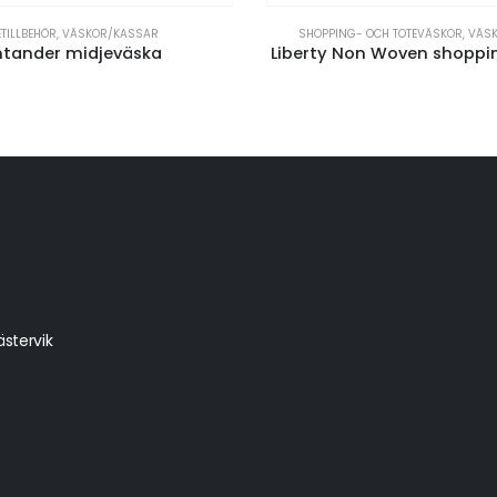
ETILLBEHÖR
,
VÄSKOR/KASSAR
SHOPPING- OCH TOTEVÄSKOR
,
VÄS
ntander midjeväska
Liberty Non Woven shoppi
stervik