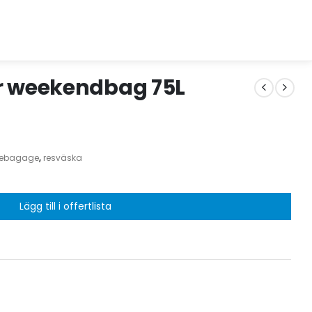
r weekendbag 75L
sebagage
,
resväska
Lägg till i offertlista