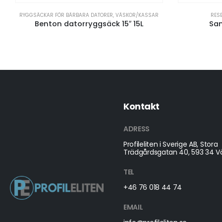
RYGGSÄCKAR FÖR BÄRBARA DATORER
,
VÄSKOR/KASSAR
RES
Benton datorryggsäck 15″ 15L
Sa
Kontakt
ADRESS
Profileliten i Sverige AB, Stora
Trädgårdsgatan 40, 593 34 Vä
TEL
+46 76 018 44 74
EMAIL