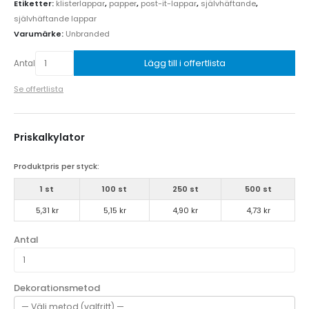
Etiketter:
klisterlappar
,
papper
,
post-it-lappar
,
självhäftande
,
självhäftande lappar
Varumärke:
Unbranded
Lägg till i offertlista
Antal
Se offertlista
Priskalkylator
Produktpris per styck:
1 st
100 st
250 st
500 st
5,31 kr
5,15 kr
4,90 kr
4,73 kr
Antal
Dekorationsmetod