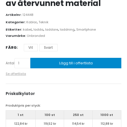
av återvunnet material
Artikelnr:
124448
Kategorier:
Kablar
,
Teknik
Etiketter:
kabel
,
ladda
,
laddare
,
laddning
,
Smartphone
Varumärke:
Unbranded
FÄRG
Vit
Svart
Lägg till i offertlista
Antal
Se offertlista
Priskalkylator
Produktpris per styck:
1 st
100 st
250 st
1000 st
122,84 kr
119,52 kr
114,54 kr
112,88 kr