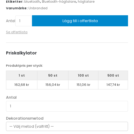
Etiketter:
bluetooth
,
Bluetooth-högtalare
,
högtalare
Varumärke:
Unbranded
Lägg till i offertlista
Antal
Se offertlista
Priskalkylator
Produktpris per styck:
1 st
50 st
100 st
500 st
162,68 kr
156,04 kr
151,06 kr
147,74 kr
Antal
Dekorationsmetod