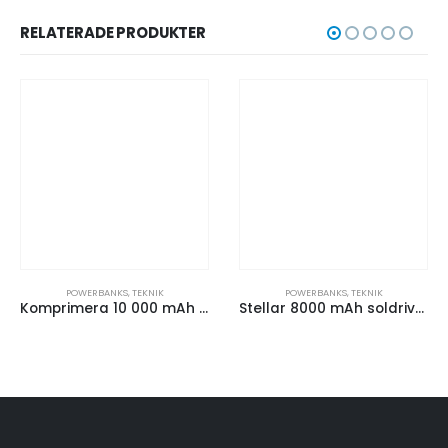
RELATERADE PRODUKTER
POWERBANKS
,
TEKNIK
POWERBANKS
,
TEKNIK
Komprimera 10 000 mAh powerbank med hög densitet
Stellar 8000 mAh soldriven powerbank