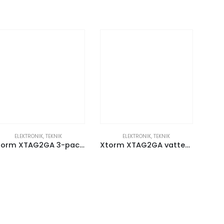
ELEKTRONIK
,
TEKNIK
ELEKTRONIK
,
TEKNIK
Xtorm XTAG2GA 3-pack vattentålig tracker
Xtorm XTAG2GA vattentät tracker