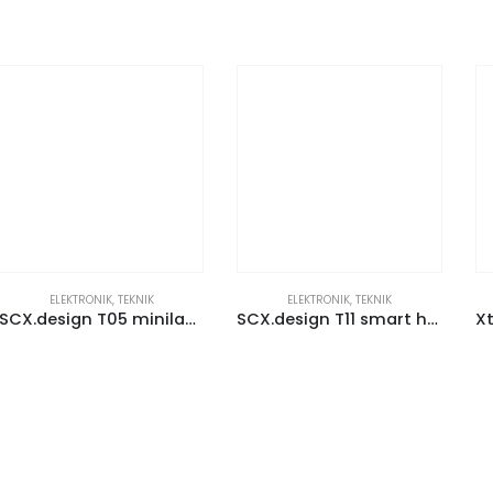
ELEKTRONIK
,
TEKNIK
ELEKTRONIK
,
TEKNIK
SCX.design T05 minilaseravståndsmätare
SCX.design T11 smart hänglås med fingeravtryck