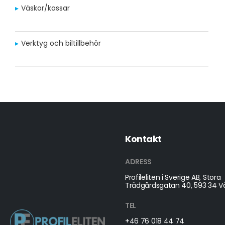
Väskor/kassar
Verktyg och biltillbehör
Kontakt
ADRESS
Profileliten i Sverige AB, Stora
Trädgårdsgatan 40, 593 34 Vä
TEL
+46 76 018 44 74