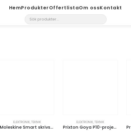
Hem
Produkter
Offertlista
Om oss
Kontakt
search
ELEKTRONIK
,
TEKNIK
ELEKTRONIK
,
TEKNIK
Moleskine Smart skrivset
Prixton Goya P10-projektor