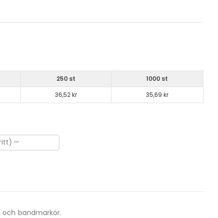
250 st
1000 st
36,52 kr
35,69 kr
a och bandmarkör.