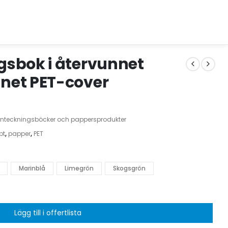
sbok i återvunnet
net PET-cover
nteckningsböcker och pappersprodukter
pt
,
papper
,
PET
Marinblå
Limegrön
Skogsgrön
Lägg till i offertlista