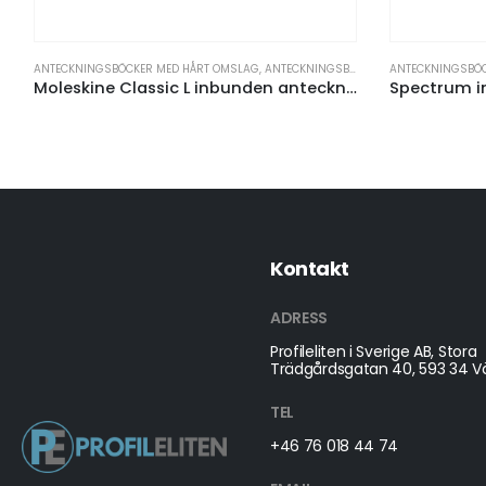
SBÖCKER MED HÅRT OMSLAG
,
ANTECKNINGSBÖCKER OCH PAPPERSPRODUKTER
ANTECKNINGSBÖCKER MED HÅRT OM
Moleskine Classic L inbunden anteckningsbok – linjerad
Kontakt
ADRESS
Profileliten i Sverige AB, Stora
Trädgårdsgatan 40, 593 34 Vä
TEL
+46 76 018 44 74