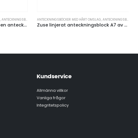
ANTECKNINGSBÖCKER MED HÅRT OMSLAG
,
ANTECKNINGSBÖCKER OCH PAPPERSPRODUKTER
ANTECKNINGSBÖCK
Zuse linjerat anteckningsblock A7 av återvunna material med penna
Kundservice
Allmänna villkor
Vanliga frågor
Integritetspolicy