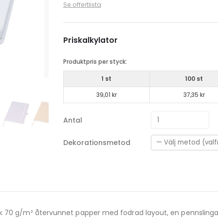
Se offertlista
Priskalkylator
Produktpris per styck:
1 st
100 st
39,01 kr
37,35 kr
Antal
Dekorationsmetod
rk 70 g/m² återvunnet papper med fodrad layout, en pennsling