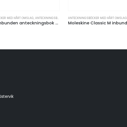
SLAG
,
ANTECKNINGSBÖCKER OCH PAPPERSPRODUKTER
ANTECKNINGSBÖCKER MED HÅRT OMSLAG
,
ANTECKNINGSBÖCKER OCH PAPPERSPRODUKTER
Spectrum inbunden anteckningsbok A6
Moleskine Classic M inbunden anteckningsbok – linjerat
stervik