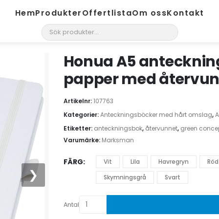
Hem
Produkter
Offertlista
Om oss
Kontakt
search
Honua A5 anteckning
papper med återvun
Artikelnr:
107763
Kategorier:
Anteckningsböcker med hårt omslag
,
A
Etiketter:
anteckningsbok
,
återvunnet
,
green conce
Varumärke:
Marksman
FÄRG
Vit
Lila
Havregryn
Röd
❯
Skymningsgrå
Svart
Antal