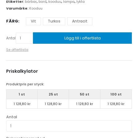
Etiketter:
bärbar
,
bord
,
kooduu
,
lampa
,
lykta
Varumärke:
Kooduu
FÄRG
Vit
Turkos
Antracit
Lägg till i offertlista
Antal
Se offertlista
Priskalkylator
Produktpris per styck:
1 st
25 st
50 st
100 st
1 128,80 kr
1 128,80 kr
1 128,80 kr
1 128,80 kr
Antal