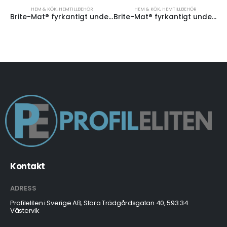
HEM & KÖK
,
HEMTILLBEHÖR
HEM & KÖK
,
HEMTILLBEHÖR
Brite-Mat® fyrkantigt underlägg
Brite-Mat® fyrkantigt underlägg med däckmaterial
Kontakt
ADRESS
Profileliten i Sverige AB, Stora Trädgårdsgatan 40, 593 34
Västervik