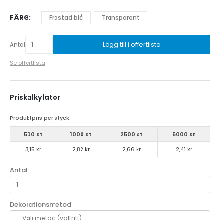
FÄRG
Frostad blå
Transparent
Lägg till i offertlista
Antal
Se offertlista
Priskalkylator
Produktpris per styck:
500 st
1000 st
2500 st
5000 st
3,15 kr
2,82 kr
2,66 kr
2,41 kr
Antal
Dekorationsmetod