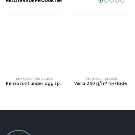
RELATERADE PRODUKTER
HEM & KÖK
,
HEMTILLBEHÖR
FÖRKLÄDEN
,
HEM & KÖK
Renzo runt underlägg i plast
Viera 240 g/m² förkläde