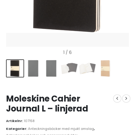
1
/ 6
Moleskine Cahier
Journal L – linjerad
Artikelnr:
107158
Kategorier:
Anteckningsböcker med mjukt omslag
,