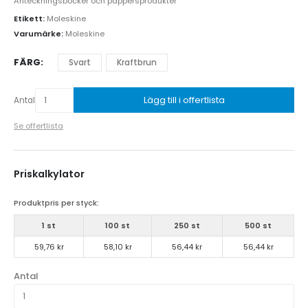
Anteckningsböcker och pappersprodukter
Etikett:
Moleskine
Varumärke:
Moleskine
FÄRG
Svart
Kraftbrun
Lägg till i offertlista
Antal
Se offertlista
Priskalkylator
Produktpris per styck:
1 st
100 st
250 st
500 st
59,76 kr
58,10 kr
56,44 kr
56,44 kr
Antal