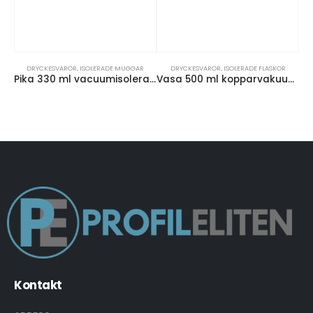
DRYCKESVAROR
,
ISOLERADE MUGGAR
DRYCKESVAROR
,
ISOLERADE FLASKOR
Pika 330 ml vacuumisolerad mugg
Vasa 500 ml kopparvakuumisolerade flaska med träutseende
Kontakt