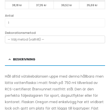
38,18 kr
37,35 kr
36,52 kr
35,69 kr
Antal
Dekorationsmetod
BESKRIVNING
Håll alltid vätskebalansen uppe med denna hållbara men
lätta vattenflaska i matt finish på 750 ml tillverkad av
RCS-certifierat återvunnet rostfritt stål. Den är den
perfekta följeslagaren för sport, dagsutflykter eller för
kontoret. Flaskan Oregon med enkelvägg har ett vridbart
lock och gott om plats för att lägga till logotyper. Fäst