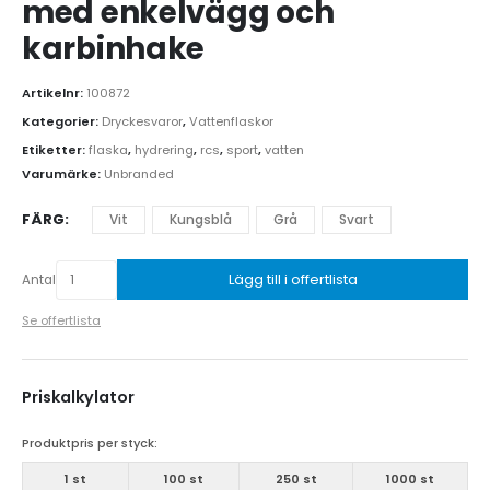
med enkelvägg och
karbinhake
Artikelnr:
100872
Kategorier:
Dryckesvaror
,
Vattenflaskor
Etiketter:
flaska
,
hydrering
,
rcs
,
sport
,
vatten
Varumärke:
Unbranded
FÄRG
Vit
Kungsblå
Grå
Svart
Lägg till i offertlista
Antal
Se offertlista
Priskalkylator
Produktpris per styck:
1 st
100 st
250 st
1000 st