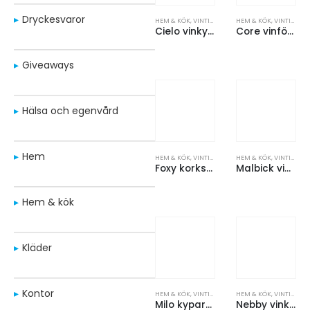
Dryckesvaror
HEM & KÖK
,
VINTILLBEHÖR
HEM & KÖK
,
VINTILLBEHÖR
Cielo vinkylare i rostfritt stål med dubbla väggar
Core vinförslutare
Giveaways
Hälsa och egenvård
Hem
HEM & KÖK
,
VINTILLBEHÖR
HEM & KÖK
,
VINTILLBEHÖR
Foxy korkskruv
Malbick vinset i 9 delar
Hem & kök
Kläder
Kontor
HEM & KÖK
,
VINTILLBEHÖR
HEM & KÖK
,
VINTILLBEHÖR
Milo kyparkorkskruv
Nebby vinkorkskruv