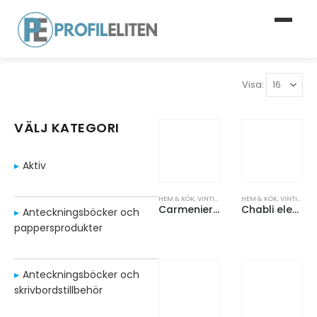
Visa:
VÄLJ KATEGORI
Aktiv
HEM & KÖK
,
VINTILLBEHÖR
HEM & KÖK
,
VINTILLBEHÖR
Carmenier korkskruv
Chabli elektrisk vinöppnare
Anteckningsböcker och
pappersprodukter
Anteckningsböcker och
skrivbordstillbehör