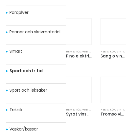
Paraplyer
Pennor och skrivmaterial
Smart
HEM & KÖK
,
VINTILLBEHÖR
HEM & KÖK
,
VINTILLBEHÖR
Pino elektrisk vinöppnare med vintillbehör
Sangio vinkork
Sport och fritid
Sport och leksaker
Teknik
HEM & KÖK
,
VINTILLBEHÖR
HEM & KÖK
,
VINTILLBEHÖR
Syrat vinset i 4 delar
Tromso vinkylare
Väskor/kassar