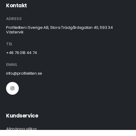
Kontakt
ADRESS
Profileliten i Sverige AB, Stora Trädgårdsgatan 40, 593 34
Västervik
TEL
+46 76 018 44 74
EMAIL
info@profileliten.se
Kundservice
Allmänna villkor
Vanliga frågor