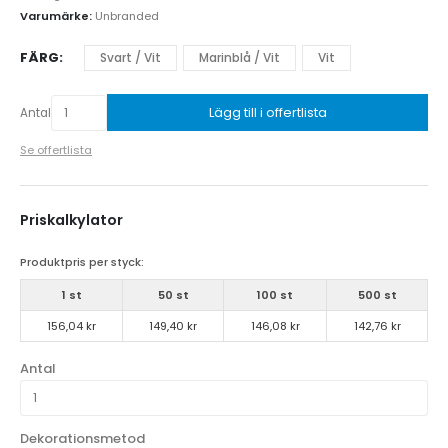
Varumärke:
Unbranded
FÄRG
Svart / Vit
Marinblå / Vit
Vit
Lägg till i offertlista
Antal
Se offertlista
Priskalkylator
Produktpris per styck:
1 st
50 st
100 st
500 st
156,04 kr
149,40 kr
146,08 kr
142,76 kr
Antal
Dekorationsmetod