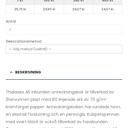
1 st
100 st
250 st
500 st
25,73 kr
24,90 kr
24,07 kr
24,07 kr
Antal
Dekorationsmetod
BESKRIVNING
Thalaasa A5 inbunden anteckningsbok är tillverkad av
återvunnen plast med 80 linjerade ark av 70 g/m²
krämfärgat papper. Anteckningsboken har rundade hörn,
en elastisk förslutning och en pennögla. Kulspetspennan
med svart bläck är också tillverkad av havsbunden