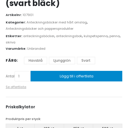
(svart bläck)
Artikelnr:
107901
Kategorier:
Anteckningsböcker med hårt omslag
,
Anteckningsböcker och pappersprodukter
Etiketter:
anteckningsböcker
,
anteckningsbok
,
kulspetspenna
,
penna
,
skriva
Varumärke:
Unbranded
FÄRG
Havsblå
Ljunggrön
Svart
Lägg till i offertlista
Antal
Se offertlista
Priskalkylator
Produktpris per styck: