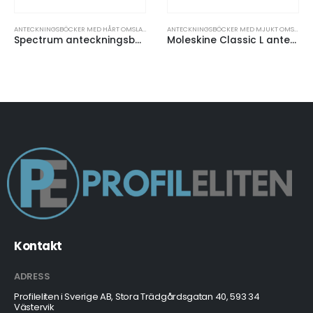
ANTECKNINGSBÖCKER OCH PAPPERSPRODUKTER
ANTECKNINGSBÖCKER MED HÅRT OMSLAG
,
ANTECKNINGSBÖCKER OCH PAPPERSPRODUKTER
ANTECKNINGSBÖCKER MED MJUKT OMSLAG
,
A
Spectrum anteckningsbok A5 med prickade sidor
Moleskine Classic L anteckningsbok med mjukt omslag – blanka sidor
Kontakt
ADRESS
Profileliten i Sverige AB, Stora Trädgårdsgatan 40, 593 34
Västervik