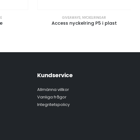
RE
GIVEAWAYS
,
NYCKELRINGAR
re
Access nyckelring P5 i plast
Kundservice
Allmänna villkor
Vanliga frågor
Integritetspolicy