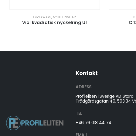
GIVEAWAYS
,
NYCKELRINGAR
G
Vial kvadratisk nyckelring U1
Orb
Kontakt
ADRESS
Profileliten i Sverige AB, Stora
Trädgårdsgatan 40, 593 34 Vä
TEL
+46 76 018 44 74
EMAIL