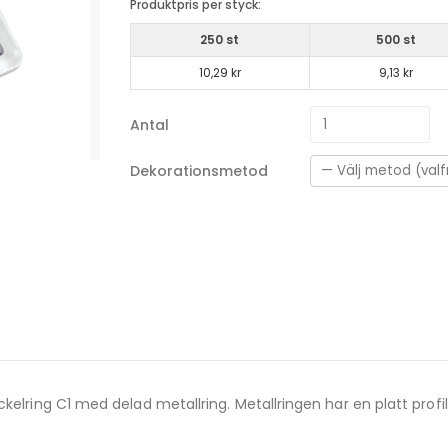
Produktpris per styck:
250 st
500 st
10,29 kr
9,13 kr
Antal
Dekorationsmetod
kelring C1 med delad metallring. Metallringen har en platt profil