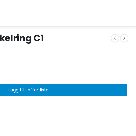
kelring C1
Lägg till i offertlista