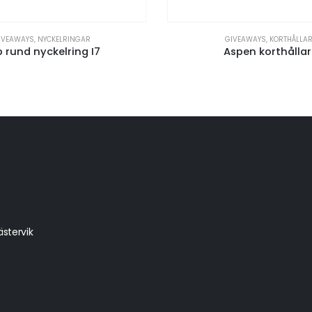
IVEAWAYS
,
NYCKELRINGAR
GIVEAWAYS
,
KORTHÅLLA
 rund nyckelring I7
Aspen korthålla
stervik