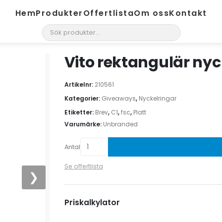
Hem
Produkter
Offertlista
Om oss
Kontakt
search
Vito rektangulär nyc
Artikelnr:
210561
Kategorier:
Giveaways
,
Nyckelringar
Etiketter:
Brev
,
C1
,
fsc
,
Platt
Varumärke:
Unbranded
Antal
Se offertlista
❯
Priskalkylator